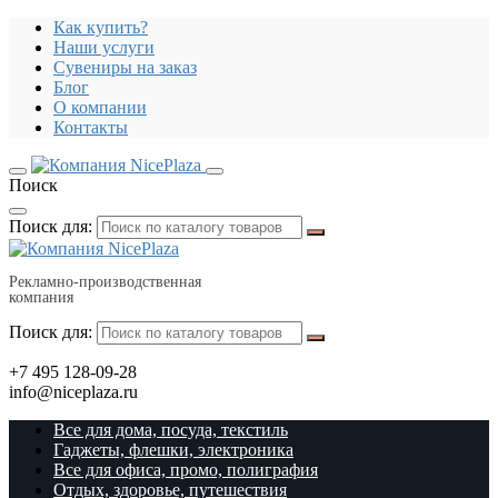
Как купить?
Наши услуги
Сувениры на заказ
Блог
О компании
Контакты
Поиск
Поиск для:
Рекламно-производственная
компания
Поиск для:
+7 495 128-09-28
info@niceplaza.ru
Все для дома, посуда, текстиль
Гаджеты, флешки, электроника
Все для офиса, промо, полиграфия
Отдых, здоровье, путешествия