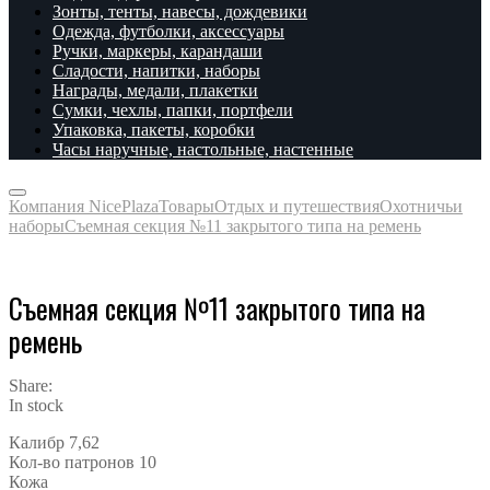
Зонты, тенты, навесы, дождевики
Одежда, футболки, аксессуары
Ручки, маркеры, карандаши
Сладости, напитки, наборы
Награды, медали, плакетки
Сумки, чехлы, папки, портфели
Упаковка, пакеты, коробки
Часы наручные, настольные, настенные
Компания NicePlaza
Товары
Отдых и путешествия
Охотничьи
наборы
Съемная секция №11 закрытого типа на ремень
Съемная секция №11 закрытого типа на
ремень
Share:
In stock
Калибр 7,62
Кол-во патронов 10
Кожа