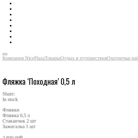
Зонты, тенты, навесы, дождевики
Одежда, футболки, аксессуары
Ручки, маркеры, карандаши
Сладости, напитки, наборы
Награды, медали, плакетки
Сумки, чехлы, папки, портфели
Упаковка, пакеты, коробки
Часы наручные, настольные, настенные
Компания NicePlaza
Товары
Отдых и путешествия
Охотничьи на
Фляжка ‘Походная’ 0,5 л
Share:
In stock
Фляжки
Фляжка 0,5 л
Стаканчик 2 шт
Зажигалка 1 шт
2,800.00
₽