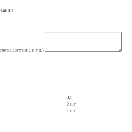
ований
ечати логотипа и т.д.)
0,5
2 шт
1 шт