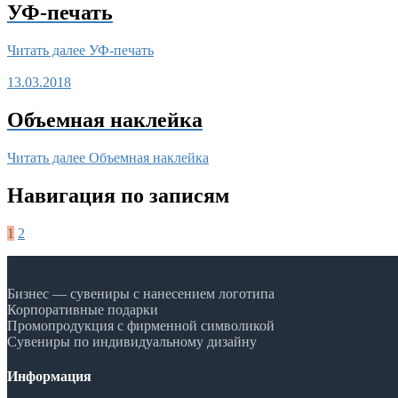
УФ-печать
Читать далее
УФ-печать
13.03.2018
Объемная наклейка
Читать далее
Объемная наклейка
Навигация по записям
1
2
Бизнес — сувениры с нанесением логотипа
Корпоративные подарки
Промопродукция с фирменной символикой
Сувениры по индивидуальному дизайну
Информация