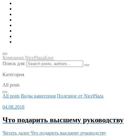
Зонты, тенты, навесы, дождевики
Одежда, футболки, аксессуары
Ручки, маркеры, карандаши
Сладости, напитки, наборы
Награды, медали, плакетки
Сумки, чехлы, папки, портфели
Упаковка, пакеты, коробки
Часы наручные, настольные, настенные
Компания NicePlaza
Блог
Поиск для:
Категория
All posts
All posts
Виды нанесения
Полезное от NicePlaza
04.08.2018
Что подарить высшему руководству
Читать далее
Что подарить высшему руководству