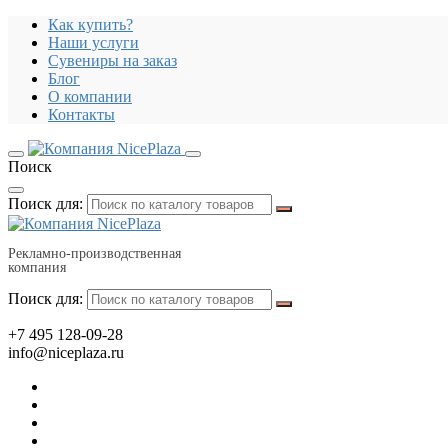
Как купить?
Наши услуги
Сувениры на заказ
Блог
О компании
Контакты
Поиск
Поиск для:
Рекламно-производственная
компания
Поиск для:
+7 495 128-09-28
info@niceplaza.ru
Все для дома, посуда, текстиль
Гаджеты, флешки, электроника
Все для офиса, промо, полиграфия
Отдых, здоровье, путешествия