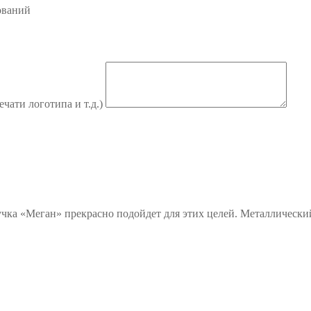
ований
ечати логотипа и т.д.)
учка «Меган» прекрасно подойдет для этих целей. Металлическ