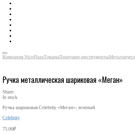
Зонты, тенты, навесы, дождевики
Одежда, футболки, аксессуары
Ручки, маркеры, карандаши
Сладости, напитки, наборы
Награды, медали, плакетки
Сумки, чехлы, папки, портфели
Упаковка, пакеты, коробки
Часы наручные, настольные, настенные
Компания NicePlaza
Товары
Пишущие инструменты
Металличес
Ручка металлическая шариковая «Меган»
Share:
In stock
Ручка шариковая Celebrity «Меган», зеленый
Celebrity
75.00
₽