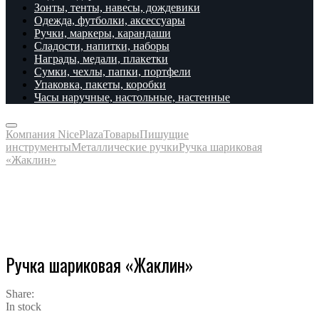
Зонты, тенты, навесы, дождевики
Одежда, футболки, аксессуары
Ручки, маркеры, карандаши
Сладости, напитки, наборы
Награды, медали, плакетки
Сумки, чехлы, папки, портфели
Упаковка, пакеты, коробки
Часы наручные, настольные, настенные
Компания NicePlaza
Товары
Пишущие
инструменты
Металлические ручки
Ручка шариковая
«Жаклин»
Ручка шариковая «Жаклин»
Share:
In stock