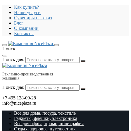
Как купить?
Наши услуги
Сувениры на заказ
Блог
О компании
Контакты
Поиск
Поиск для:
Рекламно-производственная
компания
Поиск для:
+7 495 128-09-28
info@niceplaza.ru
Все для дома, посуда, текстиль
Гаджеты, флешки, электроника
Все для офиса, промо, полиграфия
Отдых, здоровье, путешествия