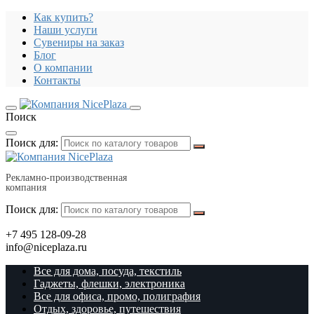
Как купить?
Наши услуги
Сувениры на заказ
Блог
О компании
Контакты
Поиск
Поиск для:
Рекламно-производственная
компания
Поиск для:
+7 495 128-09-28
info@niceplaza.ru
Все для дома, посуда, текстиль
Гаджеты, флешки, электроника
Все для офиса, промо, полиграфия
Отдых, здоровье, путешествия