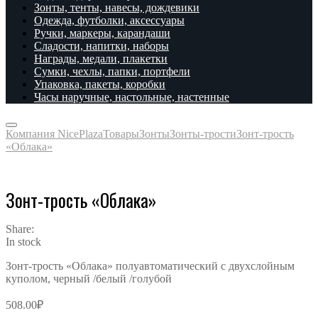
Зонты, тенты, навесы, дождевики
Одежда, футболки, аксессуары
Ручки, маркеры, карандаши
Сладости, напитки, наборы
Награды, медали, плакетки
Сумки, чехлы, папки, портфели
Упаковка, пакеты, коробки
Часы наручные, настольные, настенные
Компания NicePlaza
Товары
Зонты
Зонты-трости
Зонт-трость
«Облака»
Зонт-трость «Облака»
Share:
In stock
Зонт-трость «Облака» полуавтоматический с двухслойным
куполом, черный /белый /голубой
508.00
₽