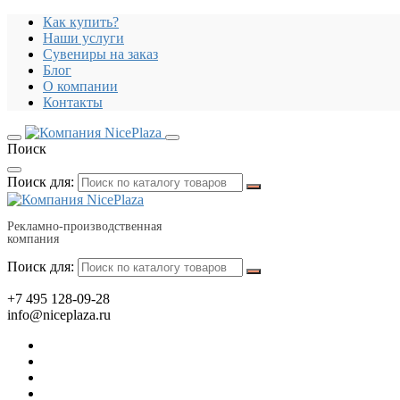
Как купить?
Наши услуги
Сувениры на заказ
Блог
О компании
Контакты
Поиск
Поиск для:
Рекламно-производственная
компания
Поиск для:
+7 495 128-09-28
info@niceplaza.ru
Все для дома, посуда, текстиль
Гаджеты, флешки, электроника
Все для офиса, промо, полиграфия
Отдых, здоровье, путешествия