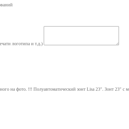
ований
ечати логотипа и т.д.)
ного на фото. !!! Полуавтоматический зонт Lisa 23″. Зонт 23″ с