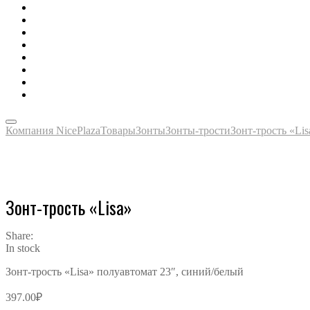
Зонты, тенты, навесы, дождевики
Одежда, футболки, аксессуары
Ручки, маркеры, карандаши
Сладости, напитки, наборы
Награды, медали, плакетки
Сумки, чехлы, папки, портфели
Упаковка, пакеты, коробки
Часы наручные, настольные, настенные
Компания NicePlaza
Товары
Зонты
Зонты-трости
Зонт-трость «Lis
Зонт-трость «Lisa»
Share:
In stock
Зонт-трость «Lisa» полуавтомат 23″, синий/белый
397.00
₽