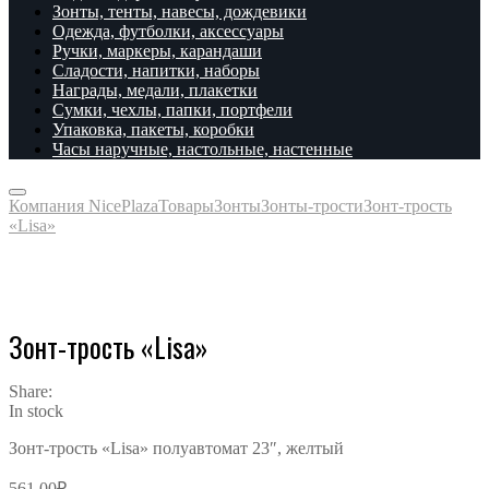
Зонты, тенты, навесы, дождевики
Одежда, футболки, аксессуары
Ручки, маркеры, карандаши
Сладости, напитки, наборы
Награды, медали, плакетки
Сумки, чехлы, папки, портфели
Упаковка, пакеты, коробки
Часы наручные, настольные, настенные
Компания NicePlaza
Товары
Зонты
Зонты-трости
Зонт-трость
«Lisa»
Зонт-трость «Lisa»
Share:
In stock
Зонт-трость «Lisa» полуавтомат 23″, желтый
561.00
₽