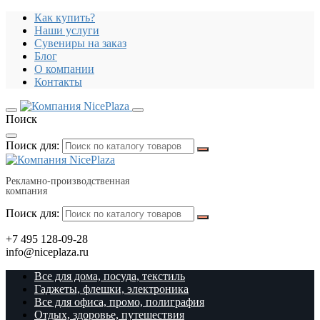
Как купить?
Наши услуги
Сувениры на заказ
Блог
О компании
Контакты
Поиск
Поиск для:
Рекламно-производственная
компания
Поиск для:
+7 495 128-09-28
info@niceplaza.ru
Все для дома, посуда, текстиль
Гаджеты, флешки, электроника
Все для офиса, промо, полиграфия
Отдых, здоровье, путешествия