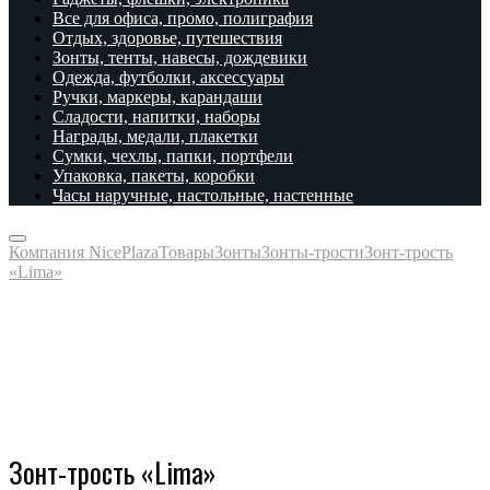
Все для офиса, промо, полиграфия
Отдых, здоровье, путешествия
Зонты, тенты, навесы, дождевики
Одежда, футболки, аксессуары
Ручки, маркеры, карандаши
Сладости, напитки, наборы
Награды, медали, плакетки
Сумки, чехлы, папки, портфели
Упаковка, пакеты, коробки
Часы наручные, настольные, настенные
Компания NicePlaza
Товары
Зонты
Зонты-трости
Зонт-трость
«Lima»
Зонт-трость «Lima»