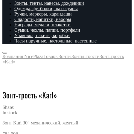
Зонты, тенты, навесы, дождевики
Одежда, футболки, аксессуары
Ручки, маркеры, карандаши
Сладости, напитки, наборы
Награды, медали, плакетки
Сумки, чехлы, папки, портфели
Упаковка, пакеты, коробки
Часы наручные, настольные, настенные
Компания NicePlaza
Товары
Зонты
Зонты-трости
Зонт-трость
«Karl»
Зонт-трость «Karl»
Share:
In stock
Зонт Karl 30″ механический, желтый
764.00
₽