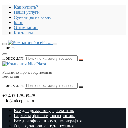
Как купить?
Наши услуги
Сувениры на заказ
Блог
О компании
Контакты
Поиск
Поиск для:
Рекламно-производственная
компания
Поиск для:
+7 495 128-09-28
info@niceplaza.ru
Все для дома, посуда, текстиль
Гаджеты, флешки, электроника
Все для офиса, промо, полиграфия
Отдых, здоровье, путешествия