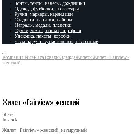
Зонты, тенты, навесы, дождевики
Одежда, футболки, аксессуары
Ручки, маркеры, карандаши
Сладости, напитки, наборы
Награды, медали, плакетки
Сумки, чехлы, папки, портфели
Упаковка, пакеты, коробки
Часы наручные, настольные, настенные
Компания NicePlaza
Товары
Одежда
Жилеты
Жилет «Fairview»
женский
Жилет «Fairview» женский
Share:
In stock
Жилет «Fairview» женский, изумрудный