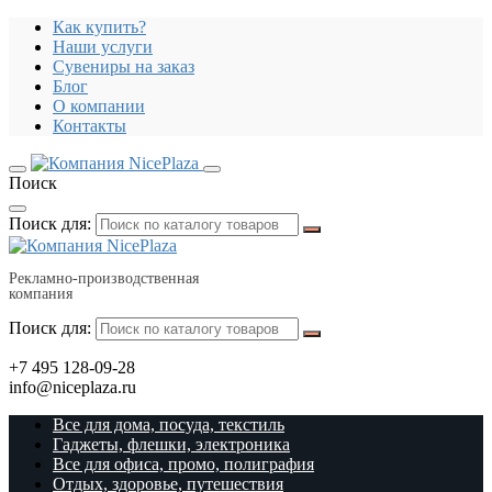
Как купить?
Наши услуги
Сувениры на заказ
Блог
О компании
Контакты
Поиск
Поиск для:
Рекламно-производственная
компания
Поиск для:
+7 495 128-09-28
info@niceplaza.ru
Все для дома, посуда, текстиль
Гаджеты, флешки, электроника
Все для офиса, промо, полиграфия
Отдых, здоровье, путешествия