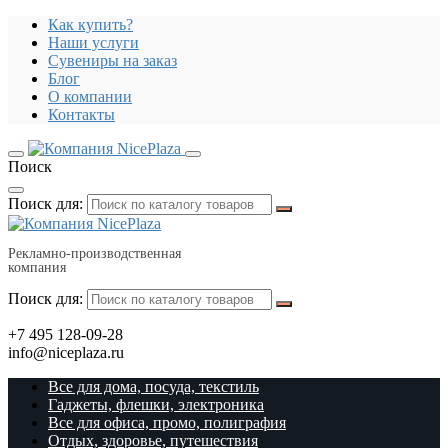
Как купить?
Наши услуги
Сувениры на заказ
Блог
О компании
Контакты
Поиск
Поиск для:
Рекламно-производственная
компания
Поиск для:
+7 495 128-09-28
info@niceplaza.ru
Все для дома, посуда, текстиль
Гаджеты, флешки, электроника
Все для офиса, промо, полиграфия
Отдых, здоровье, путешествия