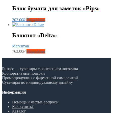
Блок бумаги для заметок «Pips»
202.00
₽
Подробнее
Блокнот «Delta»
Marksman
763.00
₽
Подробнее
Бизнес — сувениры с нанесением логотипа
Корпоративные подарки
Промопродукция с фирменной символикой
Сувениры по индивидуальному дизайну
Информация
Помощь и частые вопросы
Как купить?
Каталог