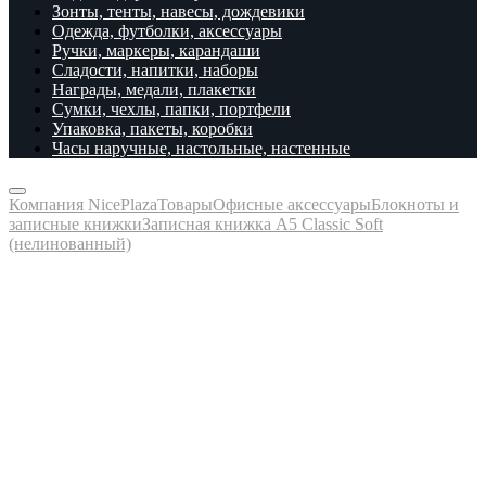
Зонты, тенты, навесы, дождевики
Одежда, футболки, аксессуары
Ручки, маркеры, карандаши
Сладости, напитки, наборы
Награды, медали, плакетки
Сумки, чехлы, папки, портфели
Упаковка, пакеты, коробки
Часы наручные, настольные, настенные
Компания NicePlaza
Товары
Офисные аксессуары
Блокноты и
записные книжки
Записная книжка А5 Classic Soft
(нелинованный)