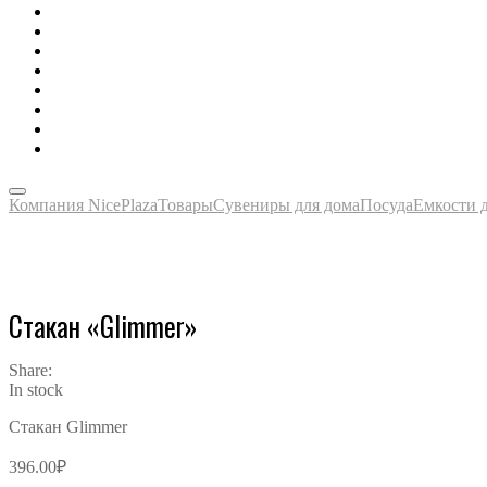
Зонты, тенты, навесы, дождевики
Одежда, футболки, аксессуары
Ручки, маркеры, карандаши
Сладости, напитки, наборы
Награды, медали, плакетки
Сумки, чехлы, папки, портфели
Упаковка, пакеты, коробки
Часы наручные, настольные, настенные
Компания NicePlaza
Товары
Сувениры для дома
Посуда
Емкости д
Стакан «Glimmer»
Share:
In stock
Стакан Glimmer
396.00
₽