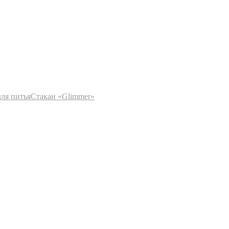
ля питья
Стакан «Glimmer»