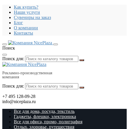
Как купить?
Наши услуги
Сувениры на заказ
Блог
О компании
Контакты
Поиск
Поиск для:
Рекламно-производственная
компания
Поиск для:
+7 495 128-09-28
info@niceplaza.ru
Все для дома, посуда, текстиль
Гаджеты, флешки, электроника
Все для офиса, промо, полиграфия
Отдых, здоровье, путешествия