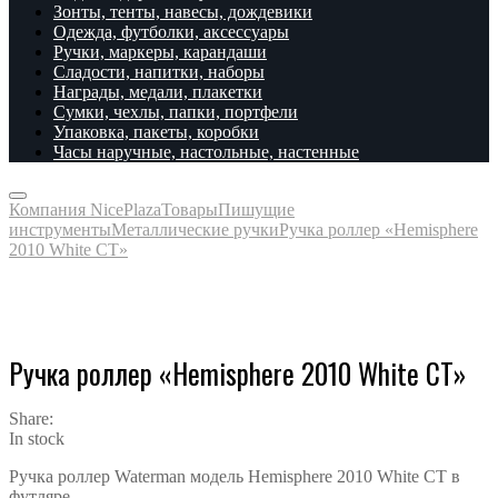
Зонты, тенты, навесы, дождевики
Одежда, футболки, аксессуары
Ручки, маркеры, карандаши
Сладости, напитки, наборы
Награды, медали, плакетки
Сумки, чехлы, папки, портфели
Упаковка, пакеты, коробки
Часы наручные, настольные, настенные
Компания NicePlaza
Товары
Пишущие
инструменты
Металлические ручки
Ручка роллер «Hemisphere
2010 White CТ»
Ручка роллер «Hemisphere 2010 White CТ»
Share:
In stock
Ручка роллер Waterman модель Hemisphere 2010 White CТ в
футляре