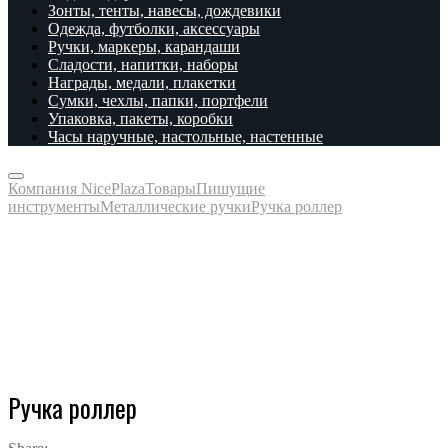
Зонты, тенты, навесы, дождевики
Одежда, футболки, аксессуары
Ручки, маркеры, карандаши
Сладости, напитки, наборы
Награды, медали, плакетки
Сумки, чехлы, папки, портфели
Упаковка, пакеты, коробки
Часы наручные, настольные, настенные
Компания NicePlaza
Товары
Пишущие
инструменты
Металлические ручки
Ручка роллер
Ручка роллер