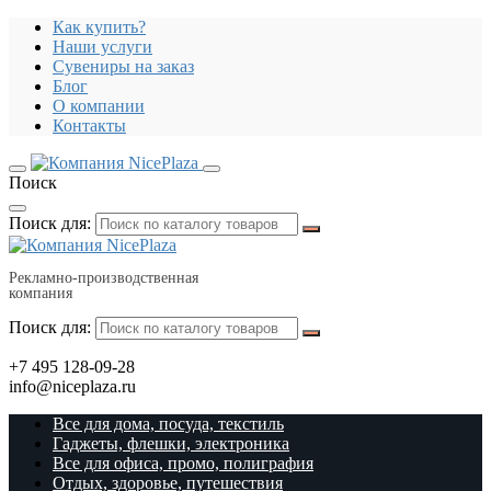
Как купить?
Наши услуги
Сувениры на заказ
Блог
О компании
Контакты
Поиск
Поиск для:
Рекламно-производственная
компания
Поиск для:
+7 495 128-09-28
info@niceplaza.ru
Все для дома, посуда, текстиль
Гаджеты, флешки, электроника
Все для офиса, промо, полиграфия
Отдых, здоровье, путешествия