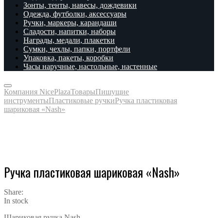
Зонты, тенты, навесы, дождевики
Одежда, футболки, аксессуары
Ручки, маркеры, карандаши
Сладости, напитки, наборы
Награды, медали, плакетки
Сумки, чехлы, папки, портфели
Упаковка, пакеты, коробки
Часы наручные, настольные, настенные
Компания NicePlaza
Товары
Пишущие
инструменты
Пластиковые ручки
Ручка пластиковая
шариковая «Nash»
Ручка пластиковая шариковая «Nash»
Share:
In stock
Шариковая ручка Nash