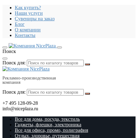
Как купить?
Наши услуги
Сувениры на заказ
Блог
О компании
Контакты
Поиск
Поиск для:
Рекламно-производственная
компания
Поиск для:
+7 495 128-09-28
info@niceplaza.ru
Все для дома, посуда, текстиль
Гаджеты, флешки, электроника
Все для офиса, промо, полиграфия
Отдых, здоровье, путешествия