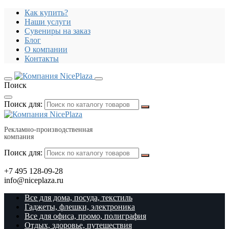
Как купить?
Наши услуги
Сувениры на заказ
Блог
О компании
Контакты
Поиск
Поиск для:
Рекламно-производственная
компания
Поиск для:
+7 495 128-09-28
info@niceplaza.ru
Все для дома, посуда, текстиль
Гаджеты, флешки, электроника
Все для офиса, промо, полиграфия
Отдых, здоровье, путешествия