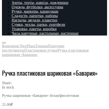
Зонты, тенты, навесы, дождевики
Одежда, футболки, аксессуары
Ручки, маркеры, карандаши
Сладости, напитки, наборы
Награды, медали, плакетки
Сумки, чехлы, папки, портфели
Упаковка, пакеты, коробки
Часы наручные, настольные, настенные
Компания NicePlaza
Товары
Пишущие
инструменты
Пластиковые ручки
Ручка пластиковая
шариковая «Бавария»
Ручка пластиковая шариковая «Бавария»
Share:
In stock
Ручка шариковая «Бавария» белая/фиолетовая
21.00
₽