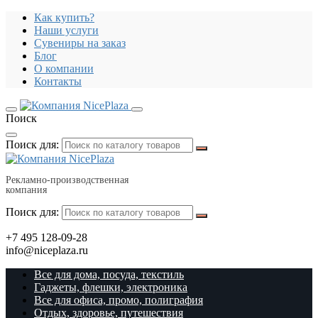
Как купить?
Наши услуги
Сувениры на заказ
Блог
О компании
Контакты
Поиск
Поиск для:
Рекламно-производственная
компания
Поиск для:
+7 495 128-09-28
info@niceplaza.ru
Все для дома, посуда, текстиль
Гаджеты, флешки, электроника
Все для офиса, промо, полиграфия
Отдых, здоровье, путешествия