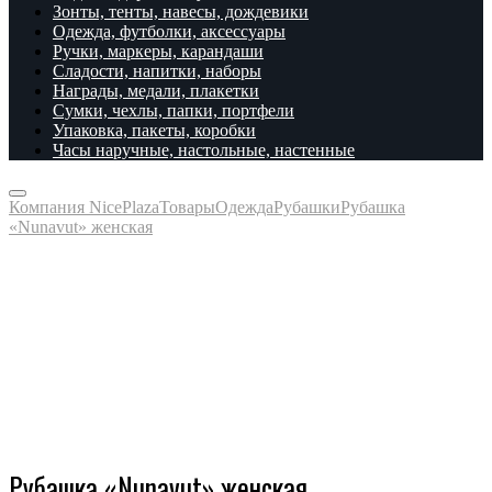
Зонты, тенты, навесы, дождевики
Одежда, футболки, аксессуары
Ручки, маркеры, карандаши
Сладости, напитки, наборы
Награды, медали, плакетки
Сумки, чехлы, папки, портфели
Упаковка, пакеты, коробки
Часы наручные, настольные, настенные
Компания NicePlaza
Товары
Одежда
Рубашки
Рубашка
«Nunavut» женская
Рубашка «Nunavut» женская