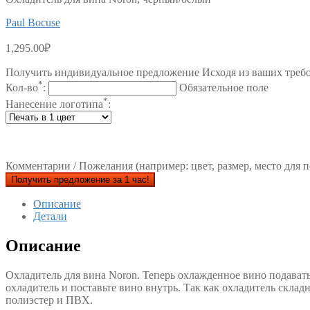
Paul Bocuse
1,295.00
₽
Получить индивидуальное предложение Исходя из ваших треб
*
Кол-во
:
Обязательное поле
*
Нанесение логотипа
:
Комментарии / Пожелания (например: цвет, размер, место для п
Получить предложение за 1 час!
Описание
Детали
Описание
Охладитель для вина Noron. Теперь охлажденное вино подавать
охладитель и поставьте вино внутрь. Так как охладитель скла
полиэстер и ПВХ.