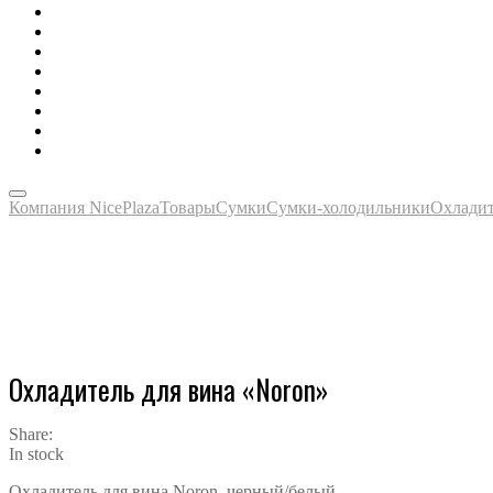
Зонты, тенты, навесы, дождевики
Одежда, футболки, аксессуары
Ручки, маркеры, карандаши
Сладости, напитки, наборы
Награды, медали, плакетки
Сумки, чехлы, папки, портфели
Упаковка, пакеты, коробки
Часы наручные, настольные, настенные
Компания NicePlaza
Товары
Сумки
Сумки-холодильники
Охладит
Охладитель для вина «Noron»
Share:
In stock
Охладитель для вина Noron, черный/белый