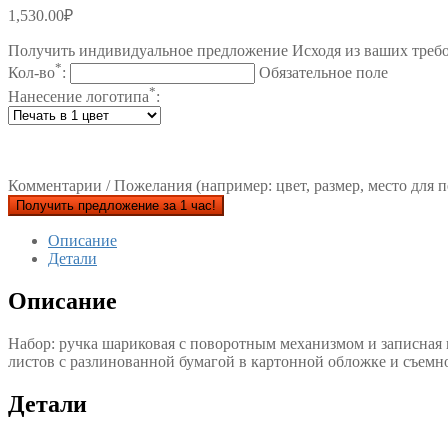
1,530.00
₽
Получить индивидуальное предложение Исходя из ваших треб
*
Кол-во
:
Обязательное поле
*
Нанесение логотипа
:
Комментарии / Пожелания (например: цвет, размер, место для п
Получить предложение за 1 час!
Описание
Детали
Описание
Набор: ручка шариковая с поворотным механизмом и записная 
листов с разлинованной бумагой в картонной обложке и съемн
Детали