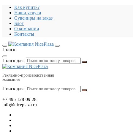
Как купить?
Наши услуги
Сувениры на заказ
Блог
О компании
Контакты
Поиск
Поиск для:
Рекламно-производственная
компания
Поиск для:
+7 495 128-09-28
info@niceplaza.ru
Все для дома, посуда, текстиль
Гаджеты, флешки, электроника
Все для офиса, промо, полиграфия
Отдых, здоровье, путешествия