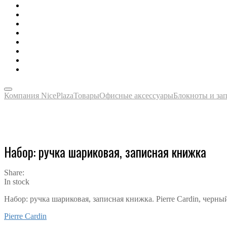
Зонты, тенты, навесы, дождевики
Одежда, футболки, аксессуары
Ручки, маркеры, карандаши
Сладости, напитки, наборы
Награды, медали, плакетки
Сумки, чехлы, папки, портфели
Упаковка, пакеты, коробки
Часы наручные, настольные, настенные
Компания NicePlaza
Товары
Офисные аксессуары
Блокноты и за
Набор: ручка шариковая, записная книжка
Share:
In stock
Набор: ручка шариковая, записная книжка. Pierre Cardin, черны
Pierre Cardin