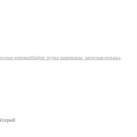
писные книжки
Набор: ручка шариковая, записная книжка
й/серый