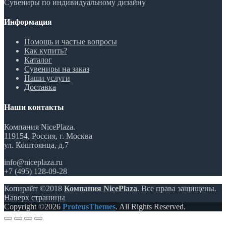
Сувениры по индивидуальному дизайну
Информация
Помощь и частые вопросы
Как купить?
Каталог
Сувениры на заказ
Наши услуги
Доставка
Наши контакты
Компания NicePlaza.
119154, Россия, г. Москва
ул. Коштоянца, д.7
info@niceplaza.ru
+7 (495) 128-09-28
Копирайт ©2018
Компания NicePlaza
. Все права защищены.
Наверх страницы
Copyright ©2026
ProteusThemes
. All Rights Reserved.