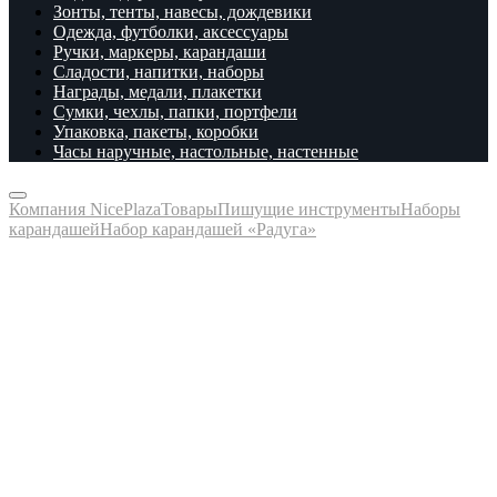
Зонты, тенты, навесы, дождевики
Одежда, футболки, аксессуары
Ручки, маркеры, карандаши
Сладости, напитки, наборы
Награды, медали, плакетки
Сумки, чехлы, папки, портфели
Упаковка, пакеты, коробки
Часы наручные, настольные, настенные
Компания NicePlaza
Товары
Пишущие инструменты
Наборы
карандашей
Набор карандашей «Радуга»