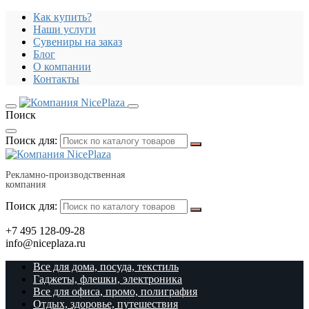
Как купить?
Наши услуги
Сувениры на заказ
Блог
О компании
Контакты
Поиск
Поиск для:
Рекламно-производственная
компания
Поиск для:
+7 495 128-09-28
info@niceplaza.ru
Все для дома, посуда, текстиль
Гаджеты, флешки, электроника
Все для офиса, промо, полиграфия
Отдых, здоровье, путешествия