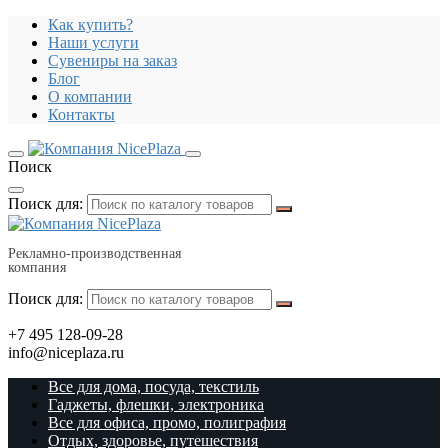
Как купить?
Наши услуги
Сувениры на заказ
Блог
О компании
Контакты
Поиск
Поиск для:
Рекламно-производственная
компания
Поиск для:
+7 495 128-09-28
info@niceplaza.ru
Все для дома, посуда, текстиль
Гаджеты, флешки, электроника
Все для офиса, промо, полиграфия
Отдых, здоровье, путешествия