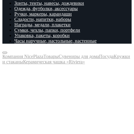
Зонты, тенты, навесы, дождевики
Одежда, футболки, аксессуары
Ручки, маркеры, карандаши
Сладости, напитки, наборы
Награды, медали, плакетки
Сумки, чехлы, папки, портфели
Упаковка, пакеты, коробки
Часы наручные, настольные, настенные
Компания NicePlaza
Товары
Сувениры для дома
Посуда
Кружки
и стаканы
Керамическая чашка «Riviera»