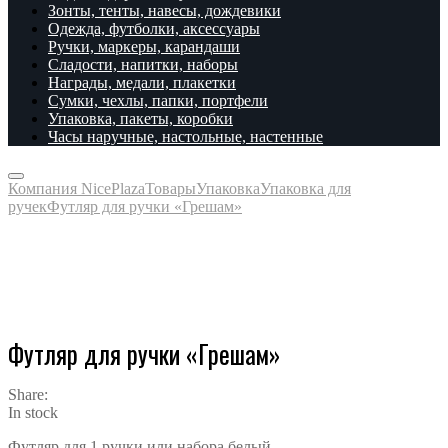
Зонты, тенты, навесы, дождевики
Одежда, футболки, аксессуары
Ручки, маркеры, карандаши
Сладости, напитки, наборы
Награды, медали, плакетки
Сумки, чехлы, папки, портфели
Упаковка, пакеты, коробки
Часы наручные, настольные, настенные
Компания NicePlaza
Товары
Упаковка
Упаковка для
ручек
Футляр для ручки «Грешам»
Футляр для ручки «Грешам»
Share:
In stock
Футляр для 1 ручки или набора белый