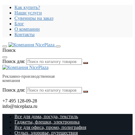
Как купить?
Наши услуги
Сувениры на заказ
Блог
О компании
Контакты
Поиск
Поиск для:
Рекламно-производственная
компания
Поиск для:
+7 495 128-09-28
info@niceplaza.ru
Все для дома, посуда, текстиль
Гаджеты, флешки, электроника
Все для офиса, промо, полиграфия
Отдых, здоровье, путешествия