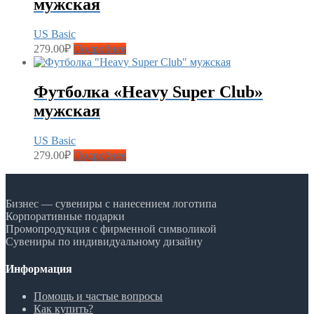
мужская
US Basic
279.00
₽
Подробнее
Футболка «Heavy Super Club»
мужская
US Basic
279.00
₽
Подробнее
Бизнес — сувениры с нанесением логотипа
Корпоративные подарки
Промопродукция с фирменной символикой
Сувениры по индивидуальному дизайну
Информация
Помощь и частые вопросы
Как купить?