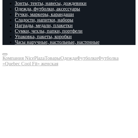
Зонты, тенты, навесы, дождевики
Одежда, футболки, аксессуары
Ручки, маркеры, карандаши
Сладости, напитки, наборы
Награды, медали, плакетки
Сумки, чехлы, папки, портфели
Упаковка, пакеты, коробки
Часы наручные, настольные, настенные
Компания NicePlaza
Товары
Одежда
Футболки
Футболка
«Quebec Cool Fit» женская