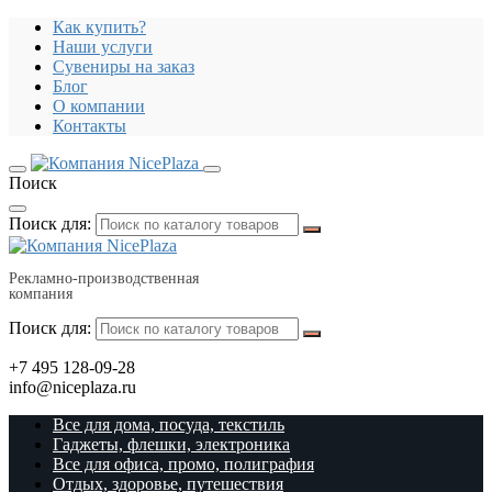
Как купить?
Наши услуги
Сувениры на заказ
Блог
О компании
Контакты
Поиск
Поиск для:
Рекламно-производственная
компания
Поиск для:
+7 495 128-09-28
info@niceplaza.ru
Все для дома, посуда, текстиль
Гаджеты, флешки, электроника
Все для офиса, промо, полиграфия
Отдых, здоровье, путешествия