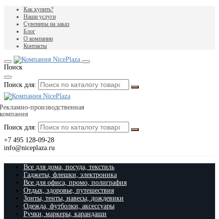
Как купить?
Наши услуги
Сувениры на заказ
Блог
О компании
Контакты
Поиск
Поиск для:
Рекламно-производственная
компания
Поиск для:
+7 495 128-09-28
info@niceplaza.ru
Все для дома, посуда, текстиль
Гаджеты, флешки, электроника
Все для офиса, промо, полиграфия
Отдых, здоровье, путешествия
Зонты, тенты, навесы, дождевики
Одежда, футболки, аксессуары
Ручки, маркеры, карандаши