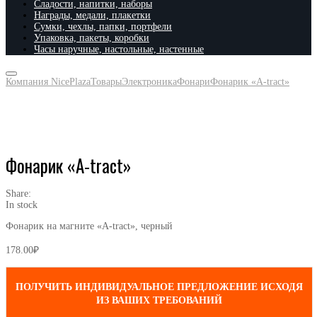
Сладости, напитки, наборы
Награды, медали, плакетки
Сумки, чехлы, папки, портфели
Упаковка, пакеты, коробки
Часы наручные, настольные, настенные
Компания NicePlaza
Товары
Электроника
Фонари
Фонарик «A-tract»
Фонарик «A-tract»
Share:
In stock
Фонарик на магните «A-tract», черный
178.00
₽
ПОЛУЧИТЬ ИНДИВИДУАЛЬНОЕ ПРЕДЛОЖЕНИЕ ИСХОДЯ
ИЗ ВАШИХ ТРЕБОВАНИЙ