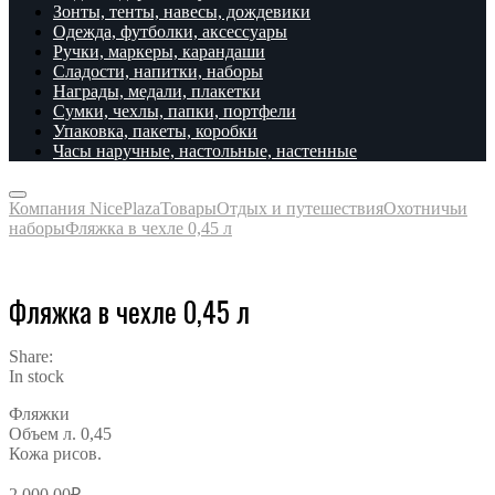
Зонты, тенты, навесы, дождевики
Одежда, футболки, аксессуары
Ручки, маркеры, карандаши
Сладости, напитки, наборы
Награды, медали, плакетки
Сумки, чехлы, папки, портфели
Упаковка, пакеты, коробки
Часы наручные, настольные, настенные
Компания NicePlaza
Товары
Отдых и путешествия
Охотничьи
наборы
Фляжка в чехле 0,45 л
Фляжка в чехле 0,45 л
Share:
In stock
Фляжки
Объем л. 0,45
Кожа рисов.
2,000.00
₽