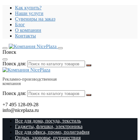
Как купить?
Наши услуги
Сувениры на заказ
Блог
О компании
Контакты
Поиск
Поиск для:
Рекламно-производственная
компания
Поиск для:
+7 495 128-09-28
info@niceplaza.ru
Все для дома, посуда, текстиль
Гаджеты, флешки, электроника
Все для офиса, промо, полиграфия
Отдых, здоровье, путешествия