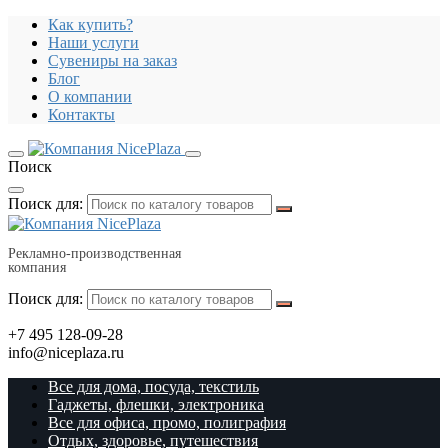
Как купить?
Наши услуги
Сувениры на заказ
Блог
О компании
Контакты
Поиск
Поиск для:
Рекламно-производственная
компания
Поиск для:
+7 495 128-09-28
info@niceplaza.ru
Все для дома, посуда, текстиль
Гаджеты, флешки, электроника
Все для офиса, промо, полиграфия
Отдых, здоровье, путешествия