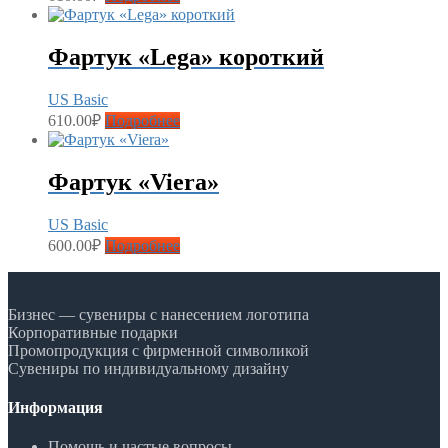
Фартук «Lega» короткий
US Basic
610.00
₽
Подробнее
Фартук «Viera»
US Basic
600.00
₽
Подробнее
Бизнес — сувениры с нанесением логотипа
Корпоративные подарки
Промопродукция с фирменной символикой
Сувениры по индивидуальному дизайну
Информация
Помощь и частые вопросы