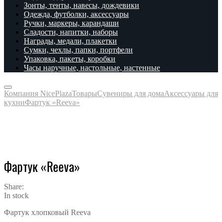
Зонты, тенты, навесы, дождевики
Одежда, футболки, аксессуары
Ручки, маркеры, карандаши
Сладости, напитки, наборы
Награды, медали, плакетки
Сумки, чехлы, папки, портфели
Упаковка, пакеты, коробки
Часы наручные, настольные, настенные
Компания NicePlaza
Товары
Сувениры для дома
Аксессуары для
кухни
Фартук «Reeva»
Фартук «Reeva»
Share:
In stock
Фартук хлопковый Reeva