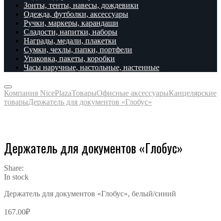
Зонты, тенты, навесы, дождевики
Одежда, футболки, аксессуары
Ручки, маркеры, карандаши
Сладости, напитки, наборы
Награды, медали, плакетки
Сумки, чехлы, папки, портфели
Упаковка, пакеты, коробки
Часы наручные, настольные, настенные
Компания NicePlaza
Товары
Офисные аксессуары
Канцелярские
товары
Держатель для документов «Глобус»
Держатель для документов «Глобус»
Share:
In stock
Держатель для документов «Глобус», белый/синий
167.00
₽