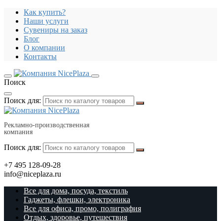
Как купить?
Наши услуги
Сувениры на заказ
Блог
О компании
Контакты
Поиск
Поиск для:
Рекламно-производственная
компания
Поиск для:
+7 495 128-09-28
info@niceplaza.ru
Все для дома, посуда, текстиль
Гаджеты, флешки, электроника
Все для офиса, промо, полиграфия
Отдых, здоровье, путешествия