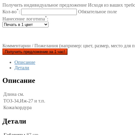
Получить индивидуальное предложение Исходя из ваших треб
*
Кол-во
:
Обязательное поле
*
Нанесение логотипа
:
Комментарии / Пожелания (например: цвет, размер, место для п
Получить предложение за 1 час!
Описание
Детали
Описание
Длина см.
ТОЗ-34,Иж-27 и т.п.
Кожа/кордура
Детали
Габариты
87 cm