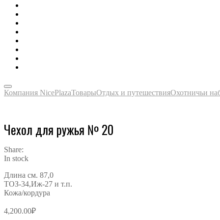
Зонты, тенты, навесы, дождевики
Одежда, футболки, аксессуары
Ручки, маркеры, карандаши
Сладости, напитки, наборы
Награды, медали, плакетки
Сумки, чехлы, папки, портфели
Упаковка, пакеты, коробки
Часы наручные, настольные, настенные
Компания NicePlaza
Товары
Отдых и путешествия
Охотничьи на
Чехол для ружья № 20
Share:
In stock
Длина см. 87,0
ТОЗ-34,Иж-27 и т.п.
Кожа/кордура
4,200.00
₽