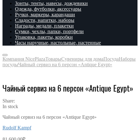
Зонты, тенты, навесы, дождевики
Одежда, футболки, аксессуары
Ручки, маркеры, карандаши
Сладости, напитки, наборы
Награды, медали, плакетки
Сумки, чехлы, папки, портфели
Упаковка, пакеты, коробки
Часы наручные, настольные, настенные
Компания NicePlaza
Товары
Сувениры для дома
Посуда
Наборы
посуды
Чайный сервиз на 6 персон «Antique Egypt»
Чайный сервиз на 6 персон «Antique Egypt»
Share:
In stock
Чайный сервиз на 6 персон «Antique Egypt»
Rudolf Kampf
81,600.00
₽