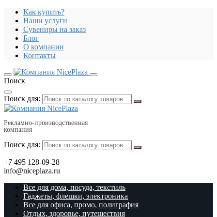
Как купить?
Наши услуги
Сувениры на заказ
Блог
О компании
Контакты
Поиск
Поиск для:
Рекламно-производственная
компания
Поиск для:
+7 495 128-09-28
info@niceplaza.ru
Все для дома, посуда, текстиль
Гаджеты, флешки, электроника
Все для офиса, промо, полиграфия
Отдых, здоровье, путешествия