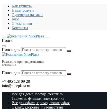
Как купить?
Наши услуги
Сувениры на заказ
Блог
О компании
Контакты
Поиск
Поиск для:
Рекламно-производственная
компания
Поиск для:
+7 495 128-09-28
info@niceplaza.ru
Все для дома, посуда, текстиль
Гаджеты, флешки, электроника
Все для офиса, промо, полиграфия
Отдых, здоровье, путешествия