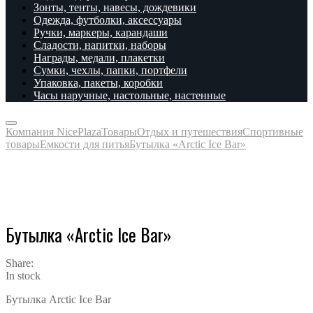
Зонты, тенты, навесы, дождевики
Одежда, футболки, аксессуары
Ручки, маркеры, карандаши
Сладости, напитки, наборы
Награды, медали, плакетки
Сумки, чехлы, папки, портфели
Упаковка, пакеты, коробки
Часы наручные, настольные, настенные
Компания NicePlaza
Товары
Отдых и путешествия
Спортивные
товары
Емкости для питья
Бутылка «Arctic Ice Bar»
Бутылка «Arctic Ice Bar»
Share:
In stock
Бутылка Arctic Ice Bar