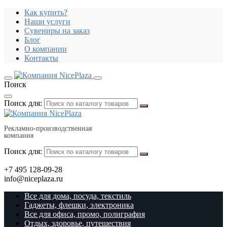
Как купить?
Наши услуги
Сувениры на заказ
Блог
О компании
Контакты
Поиск
Поиск для:
Рекламно-производственная
компания
Поиск для:
+7 495 128-09-28
info@niceplaza.ru
Все для дома, посуда, текстиль
Гаджеты, флешки, электроника
Все для офиса, промо, полиграфия
Отдых, здоровье, путешествия