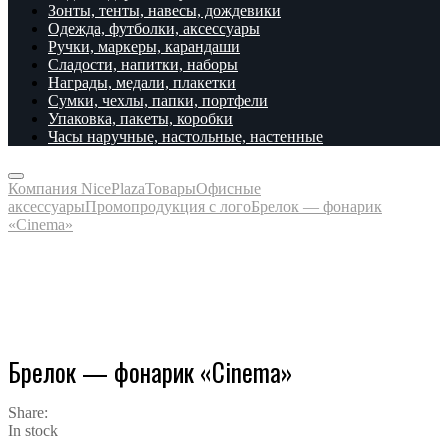
Зонты, тенты, навесы, дождевики
Одежда, футболки, аксессуары
Ручки, маркеры, карандаши
Сладости, напитки, наборы
Награды, медали, плакетки
Сумки, чехлы, папки, портфели
Упаковка, пакеты, коробки
Часы наручные, настольные, настенные
Компания NicePlaza
Товары
Офисные
аксессуары
Промопродукция с лого
Брелок — фонарик
«Cinema»
Брелок — фонарик «Cinema»
Share:
In stock