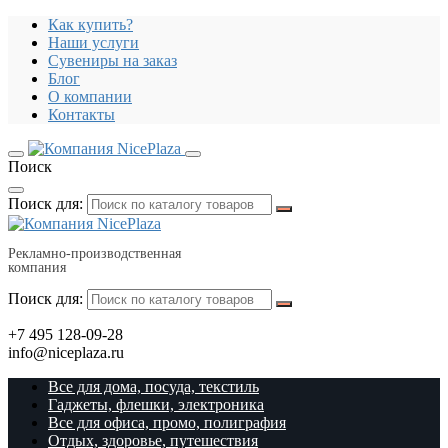
Как купить?
Наши услуги
Сувениры на заказ
Блог
О компании
Контакты
Поиск
Поиск для:
Рекламно-производственная
компания
Поиск для:
+7 495 128-09-28
info@niceplaza.ru
Все для дома, посуда, текстиль
Гаджеты, флешки, электроника
Все для офиса, промо, полиграфия
Отдых, здоровье, путешествия