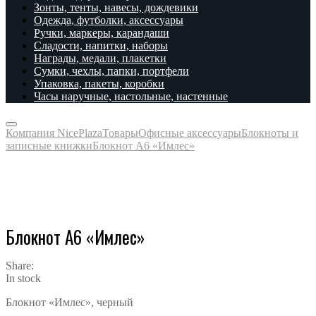
Зонты, тенты, навесы, дождевики
Одежда, футболки, аксессуары
Ручки, маркеры, карандаши
Сладости, напитки, наборы
Награды, медали, плакетки
Сумки, чехлы, папки, портфели
Упаковка, пакеты, коробки
Часы наручные, настольные, настенные
Компания NicePlaza
Товары
Офисные аксессуары
Блокноты и
записные книжки
Блокнот А6 «Имлес»
Блокнот А6 «Имлес»
Share:
In stock
Блокнот «Имлес», черный