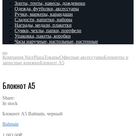
Зонты, тенты, навесы, дождевики
Одежда, футболки, аксессуары
Ручки, маркеры, карандаши
Сладости, напитки, наборы
Награды, медали, плакетки
Сумки, чехлы, папки, портфели
Упаковка, пакеты, коробки
Часы наручные, настольные, настенные
Компания NicePlaza
Товары
Офисные аксессуары
Блокноты и
записные книжки
Блокнот А5
Блокнот А5
Share:
In stock
Блокнот А5 Balmain, черный
Balmain
1,083.00
₽