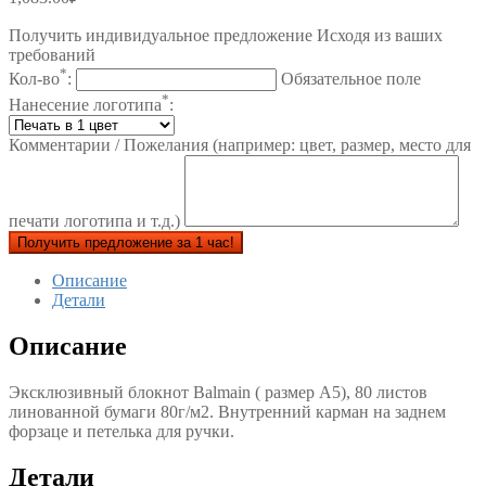
Получить индивидуальное предложение Исходя из ваших
требований
*
Кол-во
:
Обязательное поле
*
Нанесение логотипа
:
Комментарии / Пожелания (например: цвет, размер, место для
печати логотипа и т.д.)
Получить предложение за 1 час!
Описание
Детали
Описание
Эксклюзивный блокнот Balmain ( размер А5), 80 листов
линованной бумаги 80г/м2. Внутренний карман на заднем
форзаце и петелька для ручки.
Детали