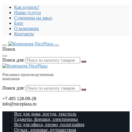
Как купить?
Наши услуги
Сувениры на заказ
Блог
О компании
Контакты
Поиск
Поиск для:
Рекламно-производственная
компания
Поиск для:
+7 495 128-09-28
info@niceplaza.ru
Все для дома, посуда, текстиль
Гаджеты, флешки, электроника
Все для офиса, промо, полиграфия
Отдых, здоровье, путешествия