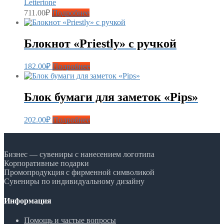
Lettertone
711.00
₽
Подробнее
Блокнот «Priestly» с ручкой
182.00
₽
Подробнее
Блок бумаги для заметок «Pips»
202.00
₽
Подробнее
Бизнес — сувениры с нанесением логотипа
Корпоративные подарки
Промопродукция с фирменной символикой
Сувениры по индивидуальному дизайну
Информация
Помощь и частые вопросы