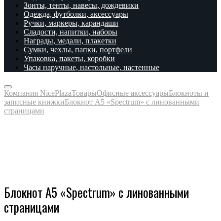
Зонты, тенты, навесы, дождевики
Одежда, футболки, аксессуары
Ручки, маркеры, карандаши
Сладости, напитки, наборы
Награды, медали, плакетки
Сумки, чехлы, папки, портфели
Упаковка, пакеты, коробки
Часы наручные, настольные, настенные
Компания NicePlaza
Товары
Офисные аксессуары
Блокноты и
записные книжки
Блокнот А5 «Spectrum» с линованными
страницами
Блокнот А5 «Spectrum» с линованными
страницами