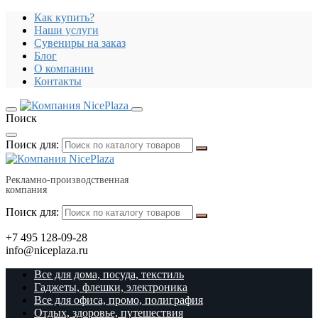
Как купить?
Наши услуги
Сувениры на заказ
Блог
О компании
Контакты
Поиск
Поиск для:
Рекламно-производственная
компания
Поиск для:
+7 495 128-09-28
info@niceplaza.ru
Все для дома, посуда, текстиль
Гаджеты, флешки, электроника
Все для офиса, промо, полиграфия
Отдых, здоровье, путешествия