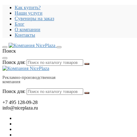
Как купить?
Наши услуги
Сувениры на заказ
Блог
О компании
Контакты
Поиск
Поиск для:
Рекламно-производственная
компания
Поиск для:
+7 495 128-09-28
info@niceplaza.ru
Все для дома, посуда, текстиль
Гаджеты, флешки, электроника
Все для офиса, промо, полиграфия
Отдых, здоровье, путешествия