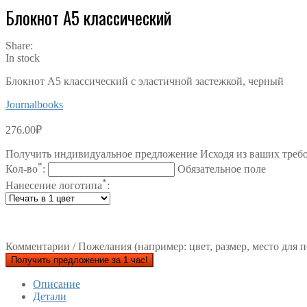
Блокнот А5 классический
Share:
In stock
Блокнот А5 классический с эластичной застежкой, черный
Journalbooks
276.00
₽
Получить индивидуальное предложение Исходя из ваших треб
*
Кол-во
:
Обязательное поле
*
Нанесение логотипа
:
Комментарии / Пожелания (например: цвет, размер, место для п
Получить предложение за 1 час!
Описание
Детали