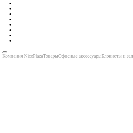
Зонты, тенты, навесы, дождевики
Одежда, футболки, аксессуары
Ручки, маркеры, карандаши
Сладости, напитки, наборы
Награды, медали, плакетки
Сумки, чехлы, папки, портфели
Упаковка, пакеты, коробки
Часы наручные, настольные, настенные
Компания NicePlaza
Товары
Офисные аксессуары
Блокноты и за