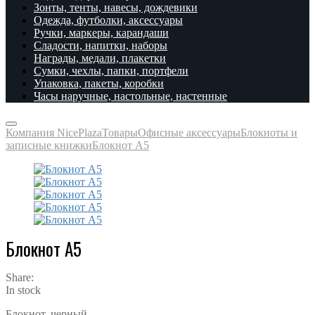
Зонты, тенты, навесы, дождевики
Одежда, футболки, аксессуары
Ручки, маркеры, карандаши
Сладости, напитки, наборы
Награды, медали, плакетки
Сумки, чехлы, папки, портфели
Упаковка, пакеты, коробки
Часы наручные, настольные, настенные
Компания NicePlaza
Товары
Офисные аксессуары
Блокноты и
записные книжки
Блокнот А5
Блокнот А5
Share:
In stock
Блокнот, черный