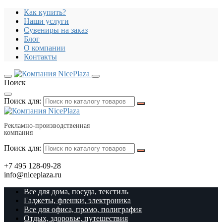
Как купить?
Наши услуги
Сувениры на заказ
Блог
О компании
Контакты
Поиск
Поиск для:
Рекламно-производственная
компания
Поиск для:
+7 495 128-09-28
info@niceplaza.ru
Все для дома, посуда, текстиль
Гаджеты, флешки, электроника
Все для офиса, промо, полиграфия
Отдых, здоровье, путешествия