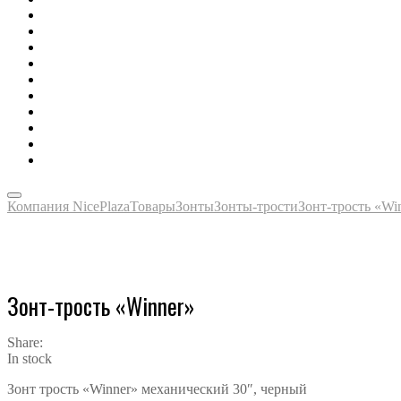
Все для офиса, промо, полиграфия
Отдых, здоровье, путешествия
Зонты, тенты, навесы, дождевики
Одежда, футболки, аксессуары
Ручки, маркеры, карандаши
Сладости, напитки, наборы
Награды, медали, плакетки
Сумки, чехлы, папки, портфели
Упаковка, пакеты, коробки
Часы наручные, настольные, настенные
Компания NicePlaza
Товары
Зонты
Зонты-трости
Зонт-трость «Wi
Зонт-трость «Winner»
Share:
In stock
Зонт трость «Winner» механический 30″, черный