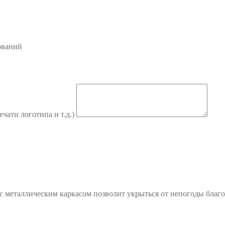
ований
ечати логотипа и т.д.)
с металлическим каркасом позволит укрыться от непогоды благ