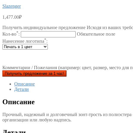
Slazenger
1,477.00
₽
Получить индивидуальное предложение Исходя из ваших треб
*
Кол-во
:
Обязательное поле
*
Нанесение логотипа
:
Комментарии / Пожелания (например: цвет, размер, место для п
Получить предложение за 1 час!
Описание
Детали
Описание
Прочный, надежный и долговечный зонт-трость из полиэстера 
организации или любую надпись.
Детали