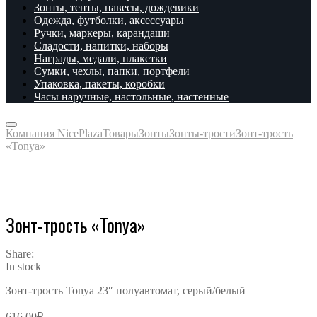
Зонты, тенты, навесы, дождевики
Одежда, футболки, аксессуары
Ручки, маркеры, карандаши
Сладости, напитки, наборы
Награды, медали, плакетки
Сумки, чехлы, папки, портфели
Упаковка, пакеты, коробки
Часы наручные, настольные, настенные
Компания NicePlaza
Товары
Зонты
Зонты-трости
Зонт-трость
«Tonya»
Зонт-трость «Tonya»
Share:
In stock
Зонт-трость Tonya 23″ полуавтомат, серый/белый
616.00
₽