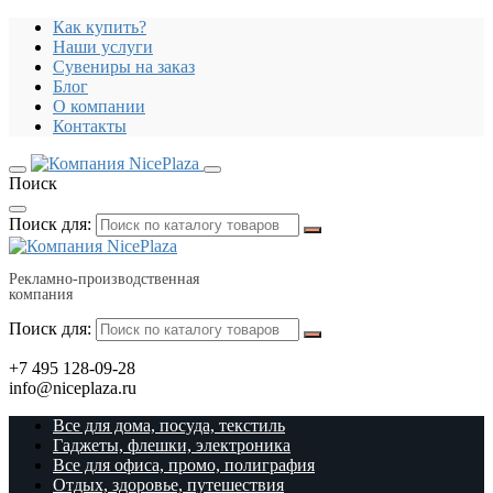
Как купить?
Наши услуги
Сувениры на заказ
Блог
О компании
Контакты
Поиск
Поиск для:
Рекламно-производственная
компания
Поиск для:
+7 495 128-09-28
info@niceplaza.ru
Все для дома, посуда, текстиль
Гаджеты, флешки, электроника
Все для офиса, промо, полиграфия
Отдых, здоровье, путешествия