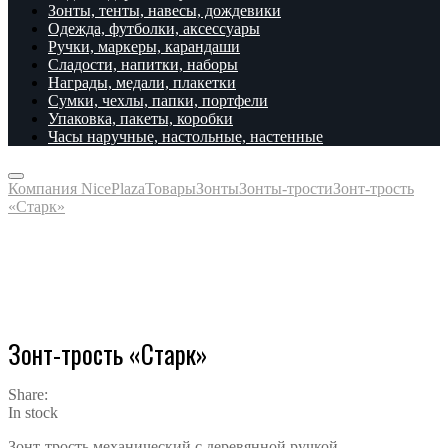
Зонты, тенты, навесы, дождевики
Одежда, футболки, аксессуары
Ручки, маркеры, карандаши
Сладости, напитки, наборы
Награды, медали, плакетки
Сумки, чехлы, папки, портфели
Упаковка, пакеты, коробки
Часы наручные, настольные, настенные
Компания NicePlaza
Товары
Зонты
Зонты-трости
Зонт-трость
«Старк»
Зонт-трость «Старк»
Share:
In stock
Зонт-трость механический с деревянной ручкой