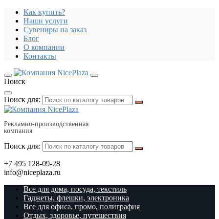
Как купить?
Наши услуги
Сувениры на заказ
Блог
О компании
Контакты
Поиск
Поиск для:
Рекламно-производственная
компания
Поиск для:
+7 495 128-09-28
info@niceplaza.ru
Все для дома, посуда, текстиль
Гаджеты, флешки, электроника
Все для офиса, промо, полиграфия
Отдых, здоровье, путешествия