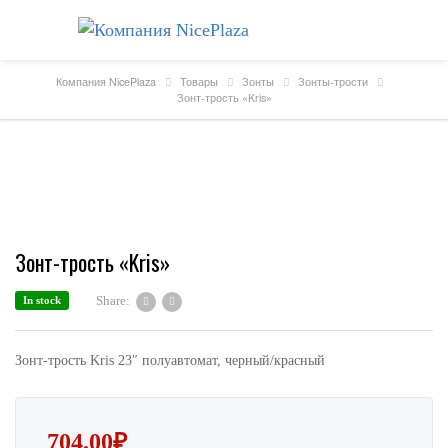
Компания NicePlaza
Товары
Зонты
Зонты-трости
Зонт-трость «Kris»
Зонт-трость «Kris»
Share:
In stock
Зонт-трость Kris 23″ полуавтомат, черный/красный
704.00
₽