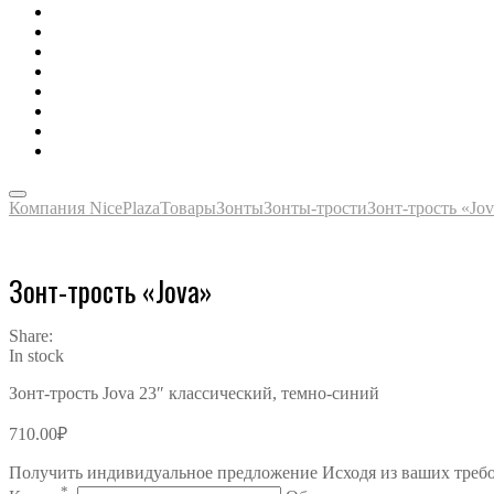
Зонты, тенты, навесы, дождевики
Одежда, футболки, аксессуары
Ручки, маркеры, карандаши
Сладости, напитки, наборы
Награды, медали, плакетки
Сумки, чехлы, папки, портфели
Упаковка, пакеты, коробки
Часы наручные, настольные, настенные
Компания NicePlaza
Товары
Зонты
Зонты-трости
Зонт-трость «Jo
Зонт-трость «Jova»
Share:
In stock
Зонт-трость Jova 23″ классический, темно-синий
710.00
₽
Получить индивидуальное предложение Исходя из ваших треб
*