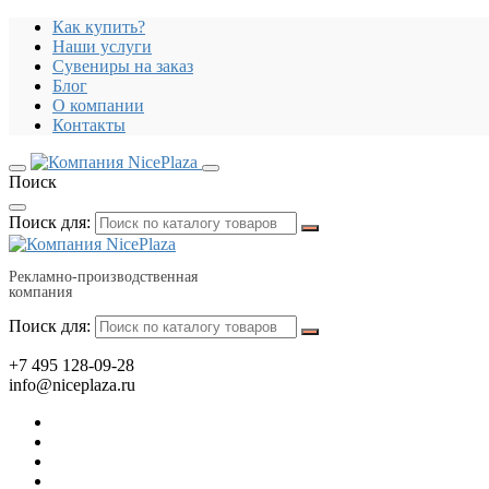
Как купить?
Наши услуги
Сувениры на заказ
Блог
О компании
Контакты
Поиск
Поиск для:
Рекламно-производственная
компания
Поиск для:
+7 495 128-09-28
info@niceplaza.ru
Все для дома, посуда, текстиль
Гаджеты, флешки, электроника
Все для офиса, промо, полиграфия
Отдых, здоровье, путешествия