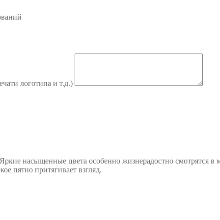
ований
ечати логотипа и т.д.)
Яркие насыщенные цвета особенно жизнерадостно смотрятся в ме
кое пятно притягивает взгляд.