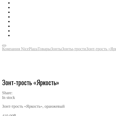
Зонты, тенты, навесы, дождевики
Одежда, футболки, аксессуары
Ручки, маркеры, карандаши
Сладости, напитки, наборы
Награды, медали, плакетки
Сумки, чехлы, папки, портфели
Упаковка, пакеты, коробки
Часы наручные, настольные, настенные
Компания NicePlaza
Товары
Зонты
Зонты-трости
Зонт-трость «Яр
Зонт-трость «Яркость»
Share:
In stock
Зонт-трость «Яркость», оранжевый
419.00
₽