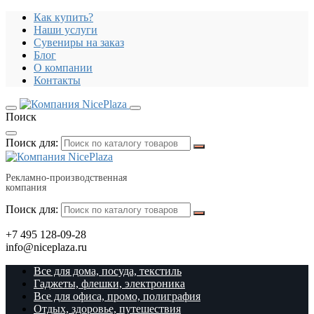
Как купить?
Наши услуги
Сувениры на заказ
Блог
О компании
Контакты
Поиск
Поиск для:
Рекламно-производственная
компания
Поиск для:
+7 495 128-09-28
info@niceplaza.ru
Все для дома, посуда, текстиль
Гаджеты, флешки, электроника
Все для офиса, промо, полиграфия
Отдых, здоровье, путешествия