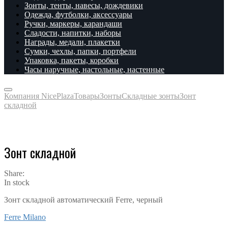
Зонты, тенты, навесы, дождевики
Одежда, футболки, аксессуары
Ручки, маркеры, карандаши
Сладости, напитки, наборы
Награды, медали, плакетки
Сумки, чехлы, папки, портфели
Упаковка, пакеты, коробки
Часы наручные, настольные, настенные
Компания NicePlaza
Товары
Зонты
Складные зонты
Зонт
складной
Зонт складной
Share:
In stock
Зонт складной автоматический Ferre, черный
Ferre Milano