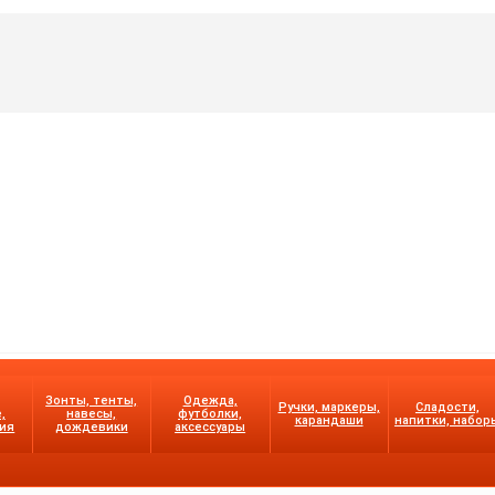
Зонты, тенты,
Одежда,
Ручки, маркеры,
Сладости,
,
навесы,
футболки,
карандаши
напитки, набор
ия
дождевики
аксессуары