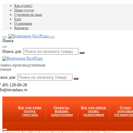
Как купить?
Наши услуги
Сувениры на заказ
Блог
О компании
Контакты
Поиск
Поиск для:
ламно-производственная
мпания
оиск для:
7 495 128-09-28
nfo@niceplaza.ru
Все для дома,
Гаджеты,
Все для офиса,
Отдых,
посуда,
флешки,
промо,
здоровье
текстиль
электроника
полиграфия
путешеств