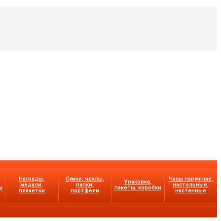
Награды,
Сумки, чехлы,
Часы наручные,
Упаковка,
медали,
папки,
настольные,
ы
пакеты, коробки
плакетки
портфели
настенные