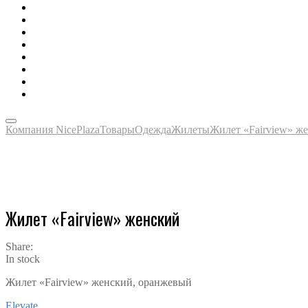
Зонты, тенты, навесы, дождевики
Одежда, футболки, аксессуары
Ручки, маркеры, карандаши
Сладости, напитки, наборы
Награды, медали, плакетки
Сумки, чехлы, папки, портфели
Упаковка, пакеты, коробки
Часы наручные, настольные, настенные
Компания NicePlaza
Товары
Одежда
Жилеты
Жилет «Fairview» ж
Жилет «Fairview» женский
Share:
In stock
Жилет «Fairview» женский, оранжевый
Elevate