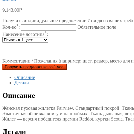
9,143.00
₽
Получить индивидуальное предложение Исходя из ваших треб
*
Кол-во
:
Обязательное поле
*
Нанесение логотипа
:
Комментарии / Пожелания (например: цвет, размер, место для п
Получить предложение за 1 час!
Описание
Детали
Описание
Женская пуховая жилетка Fairview. Стандартный покрой. Ткан
Эластичная обшивка внизу и на проймах. Ткань дышащая, ветр
Жилет — версия победителя премии Reddot, куртки Scotia. Тк
Детали