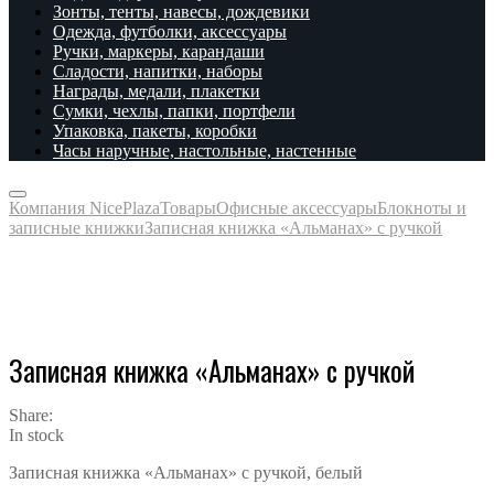
Зонты, тенты, навесы, дождевики
Одежда, футболки, аксессуары
Ручки, маркеры, карандаши
Сладости, напитки, наборы
Награды, медали, плакетки
Сумки, чехлы, папки, портфели
Упаковка, пакеты, коробки
Часы наручные, настольные, настенные
Компания NicePlaza
Товары
Офисные аксессуары
Блокноты и
записные книжки
Записная книжка «Альманах» с ручкой
Записная книжка «Альманах» с ручкой
Share:
In stock
Записная книжка «Альманах» с ручкой, белый