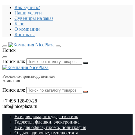
Как купить?
Наши услуги
Сувениры на заказ
Блог
О компании
Контакты
Поиск
Поиск для:
Рекламно-производственная
компания
Поиск для:
+7 495 128-09-28
info@niceplaza.ru
Все для дома, посуда, текстиль
Гаджеты, флешки, электроника
Все для офиса, промо, полиграфия
Отдых, здоровье, путешествия