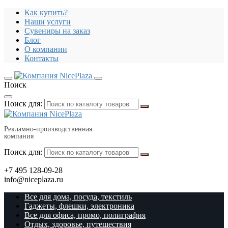
Как купить?
Наши услуги
Сувениры на заказ
Блог
О компании
Контакты
Поиск
Поиск для:
Рекламно-производственная
компания
Поиск для:
+7 495 128-09-28
info@niceplaza.ru
Все для дома, посуда, текстиль
Гаджеты, флешки, электроника
Все для офиса, промо, полиграфия
Отдых, здоровье, путешествия