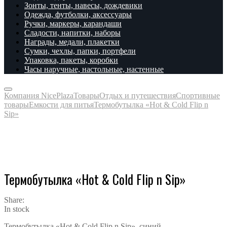
Зонты, тенты, навесы, дождевики
Одежда, футболки, аксессуары
Ручки, маркеры, карандаши
Сладости, напитки, наборы
Награды, медали, плакетки
Сумки, чехлы, папки, портфели
Упаковка, пакеты, коробки
Часы наручные, настольные, настенные
Компания NicePlaza
Товары
Отдых и путешествия
Спортивные
товары
Емкости для питья
Термобутылка «Hot & Cold Flip n
Sip»
Термобутылка «Hot & Cold Flip n Sip»
Share:
In stock
Термобутылка «Hot & Cold Flip n Sip», синий