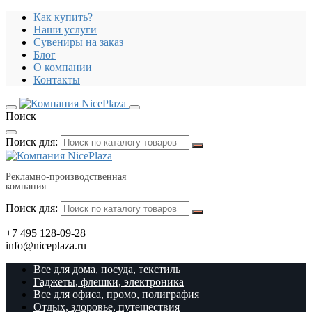
Как купить?
Наши услуги
Сувениры на заказ
Блог
О компании
Контакты
Поиск
Поиск для:
Рекламно-производственная
компания
Поиск для:
+7 495 128-09-28
info@niceplaza.ru
Все для дома, посуда, текстиль
Гаджеты, флешки, электроника
Все для офиса, промо, полиграфия
Отдых, здоровье, путешествия