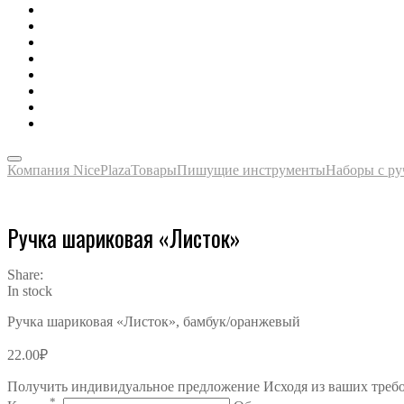
Зонты, тенты, навесы, дождевики
Одежда, футболки, аксессуары
Ручки, маркеры, карандаши
Сладости, напитки, наборы
Награды, медали, плакетки
Сумки, чехлы, папки, портфели
Упаковка, пакеты, коробки
Часы наручные, настольные, настенные
Компания NicePlaza
Товары
Пишущие инструменты
Наборы с р
Ручка шариковая «Листок»
Share:
In stock
Ручка шариковая «Листок», бамбук/оранжевый
22.00
₽
Получить индивидуальное предложение Исходя из ваших треб
*