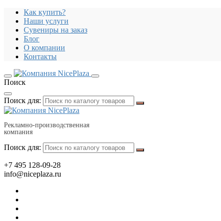
Как купить?
Наши услуги
Сувениры на заказ
Блог
О компании
Контакты
Поиск
Поиск для:
Рекламно-производственная
компания
Поиск для:
+7 495 128-09-28
info@niceplaza.ru
Все для дома, посуда, текстиль
Гаджеты, флешки, электроника
Все для офиса, промо, полиграфия
Отдых, здоровье, путешествия