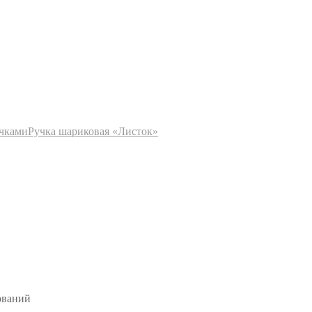
учками
Ручка шариковая «Листок»
ований